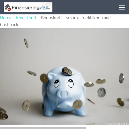
Skip to content
Home
-
Kredittkort
-
Bonuskort – smarte kredittkort med
Cashback!