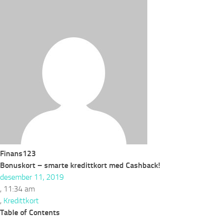
Finans123
Bonuskort – smarte kredittkort med Cashback!
desember 11, 2019
,
11:34 am
,
Kredittkort
Table of Contents