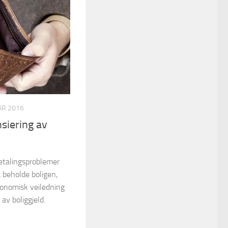
AR 2016
nsiering av
etalingsproblemer
 beholde boligen,
onomisk veiledning
 av boliggjeld.