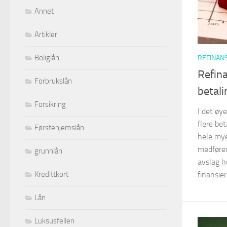
Annet
Artikler
Boliglån
REFINAN
Refin
Forbrukslån
betal
Forsikring
I det øye
flere be
Førstehjemslån
hele mye
medføre
grunnlån
avslag h
finansier
Kredittkort
Lån
Luksusfellen