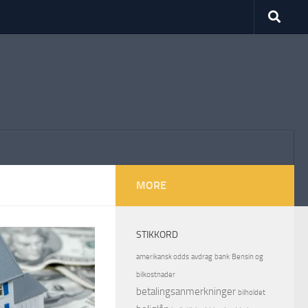
MORE
STIKKORD
amerikansk odds
avdrag
bank
Bensin og
bilkostnader
betalingsanmerkninger
bilholdet