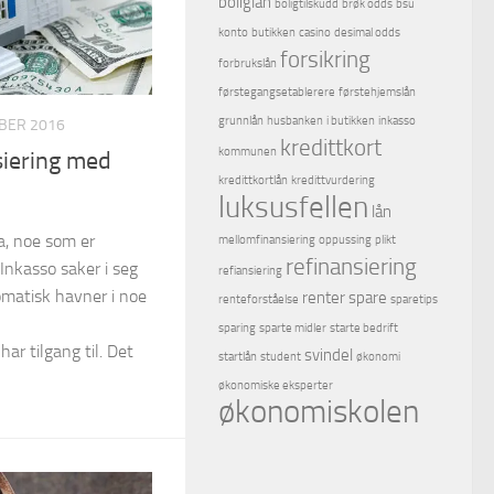
boliglån
boligtilskudd
brøk odds
bsu
konto
butikken
casino
desimal odds
forsikring
forbrukslån
førstegangsetablerere
førstehjemslån
grunnlån
husbanken
i butikken
inkasso
BER 2016
kredittkort
kommunen
siering med
kredittkortlån
kredittvurdering
luksusfellen
lån
a, noe som er
mellomfinansiering
oppussing
plikt
refinansiering
Inkasso saker i seg
refiansiering
omatisk havner i noe
renter
spare
renteforståelse
sparetips
sparing
sparte midler
starte bedrift
har tilgang til. Det
svindel
startlån
student
økonomi
økonomiske eksperter
økonomiskolen