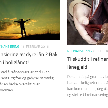
INANSIERING
16. FEBRUAR 2016
REFINANSIERING
6. FEBRU
nsiering av dyre lån ? Bak
Tilskudd til refina
n i boliglånet!
lånegjeld
 ved å refinansiere er at du kan
Dersom du på grunn av b
 renteutgifter og gebyrer samtidig
har vanskeligheter med å
år en bedre oversikt over
kan kommunen gi deg øk
onomien.
og støtte til refinansering