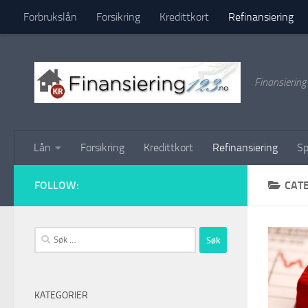
Forbrukslån
Forsikring
Kredittkort
Refinansiering
Skip to content
Finansierin
Lån
Forsikring
Kredittkort
Refinansiering
Sp
FOLLOW:
CAT
Søk
etter:
KATEGORIER