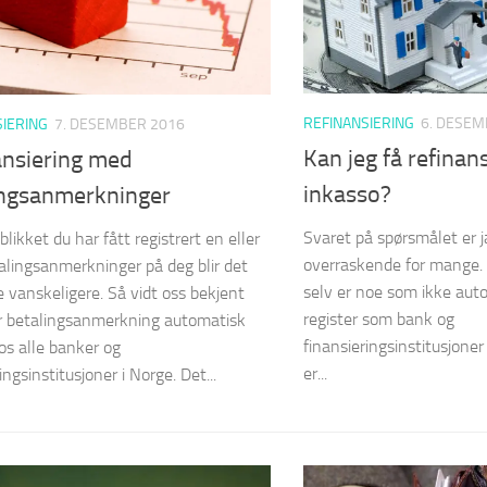
REFINANSIERING
6. DESEM
SIERING
7. DESEMBER 2016
Kan jeg få refinan
ansiering med
inkasso?
ingsanmerkninger
Svaret på spørsmålet er j
blikket du har fått registrert en eller
overraskende for mange. 
talingsanmerkninger på deg blir det
selv er noe som ikke aut
 vanskeligere. Så vidt oss bekjent
register som bank og
r betalingsanmerkning automatisk
finansieringsinstitusjoner 
os alle banker og
er...
ingsinstitusjoner i Norge. Det...