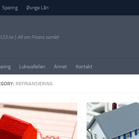
Sparing
Øvrige Lån
g123.no | Alt om Finans samlet
aring
Luksusfellen
Annet
Kontakt
EGORY:
REFINANSIERING