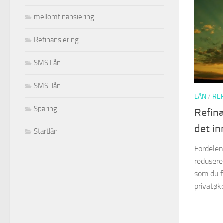
mellomfinansiering
Refinansiering
SMS Lån
SMS-lån
LÅN
/
REF
Sparing
Refina
det in
Startlån
Fordelen
redusere
som du f
privatøk