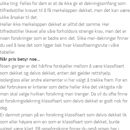
ulike ting. Felles for dem er at de ikke gir et dekningsomfang som
tilfredsstiller kravet til å få merkelappen dekket, men det kan være
ulike årsaker til det.
Heller ikke merkelappen dekket er alltid det samme. Her
tilfredsstiller likevel alle våre forholdsvis strenge krav, men det er
noen forsikringer som er bedre enn det. Slike mer-dekninger finner
du ved å lese det som ligger bak hver klassifiseringsrute i våre
tabeller.
Når pris betyr noe…
Noen ganger er det hårfine forskjeller mellom å være klassifisert
som dekket og delvis dekket, enten det gjelder rettshjelp,
isolerglass eller andre elementer vi har valgt å trekke frem. For en
del forbrukere er kriterier som dette heller ikke det viktigste når
man skal velge hvilken forsikring man trenger. Da vil du ofte finne
at forsikringsdekning klassifisert som delvis dekket er godt nok for
deg.
Er derimot prisen på en forsikring klassifisert som delvis dekket lik
som eller høyere enn en som er klassifisert som dekket, burde
valget være klart. På reiseforsikring finner du også prisen her i