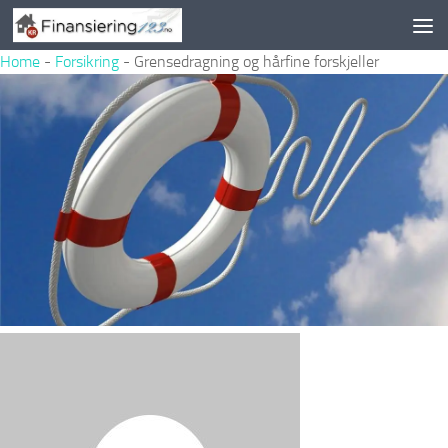
Skip to content
Home
-
Forsikring
-
Grensedragning og hårfine forskjeller