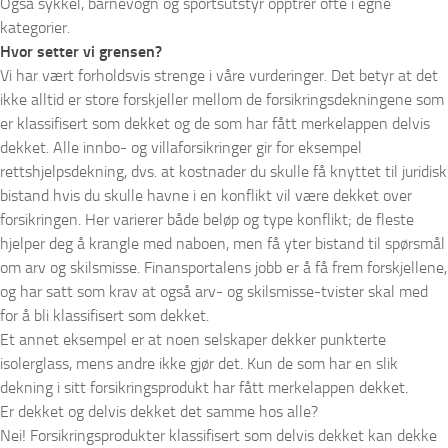
Også sykkel, barnevogn og sportsutstyr opptrer ofte i egne
kategorier.
Hvor setter vi grensen?
Vi har vært forholdsvis strenge i våre vurderinger. Det betyr at det
ikke alltid er store forskjeller mellom de forsikringsdekningene som
er klassifisert som dekket og de som har fått merkelappen delvis
dekket. Alle innbo- og villaforsikringer gir for eksempel
rettshjelpsdekning, dvs. at kostnader du skulle få knyttet til juridisk
bistand hvis du skulle havne i en konflikt vil være dekket over
forsikringen. Her varierer både beløp og type konflikt; de fleste
hjelper deg å krangle med naboen, men få yter bistand til spørsmål
om arv og skilsmisse. Finansportalens jobb er å få frem forskjellene,
og har satt som krav at også arv- og skilsmisse-tvister skal med
for å bli klassifisert som dekket.
Et annet eksempel er at noen selskaper dekker punkterte
isolerglass, mens andre ikke gjør det. Kun de som har en slik
dekning i sitt forsikringsprodukt har fått merkelappen dekket.
Er dekket og delvis dekket det samme hos alle?
Nei! Forsikringsprodukter klassifisert som delvis dekket kan dekke