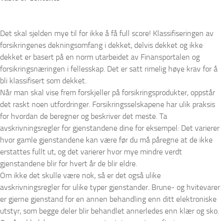
Det skal sjelden mye til for ikke å få full score! Klassifiseringen av
forsikringenes dekningsomfang i dekket, delvis dekket og ikke
dekket er basert på en norm utarbeidet av Finansportalen og
forsikringsnæringen i fellesskap. Det er satt rimelig høye krav for å
bli klassifisert som dekket.
Når man skal vise frem forskjeller på forsikringsprodukter, oppstår
det raskt noen utfordringer. Forsikringsselskapene har ulik praksis
for hvordan de beregner og beskriver det meste. Ta
avskrivningsregler for gjenstandene dine for eksempel: Det varierer
hvor gamle gjenstandene kan være før du må påregne at de ikke
erstattes fullt ut, og det varierer hvor mye mindre verdt
gjenstandene blir for hvert år de blir eldre.
Om ikke det skulle være nok, så er det også ulike
avskrivningsregler for ulike typer gjenstander. Brune- og hvitevarer
er gjerne gjenstand for en annen behandling enn ditt elektroniske
utstyr, som begge deler blir behandlet annerledes enn klær og sko.