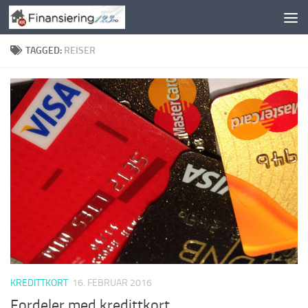
Skip to content
TAGGED:
REISER
KREDITTKORT
16. FEBRUAR 2016
Fordeler med kredittkort