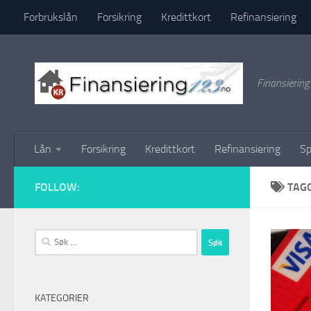
Forbrukslån
Forsikring
Kredittkort
Refinansiering
Skip to content
Finansierin
Lån
Forsikring
Kredittkort
Refinansiering
Sp
FOLLOW:
TAG
Søk
etter:
KATEGORIER