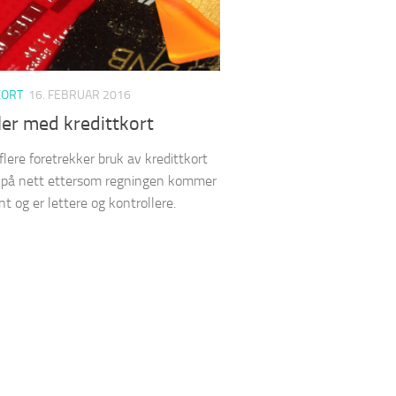
KORT
16. FEBRUAR 2016
er med kredittkort
flere foretrekker bruk av kredittkort
 på nett ettersom regningen kommer
nt og er lettere og kontrollere.