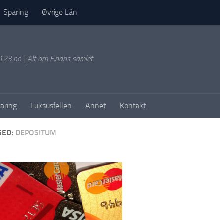
Sparing
Øvrige Lån
g123.no | Alt om Finans samlet
aring
Luksusfellen
Annet
Kontakt
GED:
DEPOSITUM