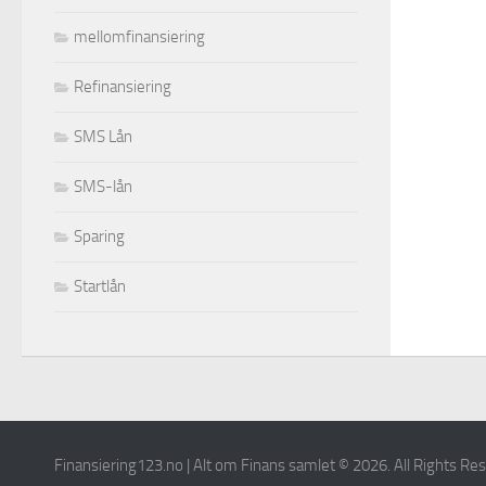
mellomfinansiering
Refinansiering
SMS Lån
SMS-lån
Sparing
Startlån
Finansiering123.no | Alt om Finans samlet © 2026. All Rights Re