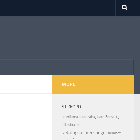
MORE
STIKKORD
amerikansk odds
avdrag
bank
Bensin og
bilkostnader
betalingsanmerkninger
bilholdet