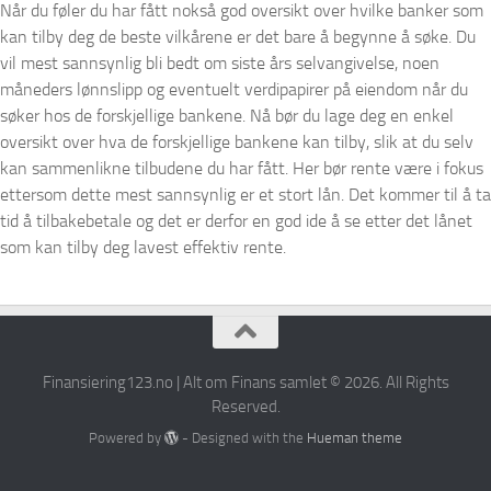
Når du føler du har fått nokså god oversikt over hvilke banker som
kan tilby deg de beste vilkårene er det bare å begynne å søke. Du
vil mest sannsynlig bli bedt om siste års selvangivelse, noen
måneders lønnslipp og eventuelt verdipapirer på eiendom når du
søker hos de forskjellige bankene. Nå bør du lage deg en enkel
oversikt over hva de forskjellige bankene kan tilby, slik at du selv
kan sammenlikne tilbudene du har fått. Her bør rente være i fokus
ettersom dette mest sannsynlig er et stort lån. Det kommer til å ta
tid å tilbakebetale og det er derfor en god ide å se etter det lånet
som kan tilby deg lavest effektiv rente.
Finansiering123.no | Alt om Finans samlet © 2026. All Rights
Reserved.
Powered by
- Designed with the
Hueman theme