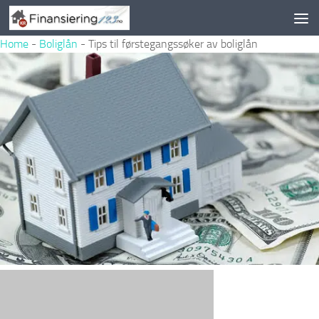
Skip to content
Home
-
Boliglån
-
Tips til førstegangssøker av boliglån