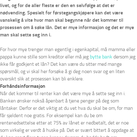
livet, og for de aller fleste er den en selvfølge at det er
nødvending. Spesielt for førstegangskjøpere kan det være
vanskelig å vite hvor man skal begynne når det kommer til
prosessen om å søke lån. Det er mye informasjon og det er mye
man skal sette seg inn i.
For hvor mye trenger man egentlig i egenkapital, må mamma eller
pappa kunne stille som kreditor eller må jeg
bytte bank
dersom jeg
ikke får godkjent et lån? Det kan være du sitter med mange
spørsmål, og vi skal her forsøke å gi deg noen svar og en liten
oversikt slik at prosessen kan bli enklere.
Forhåndsinformasjon
Når det kommer til renter kan det være mye å sette seg inn i.
Banken ønsker nokså åpenbart å tjene penger på deg som
låntaker. Derfor er det viktig at du vet hva du skal be om, for man
får sjeldent noe gratis. For eksempel kan du be om
rentenedsettelse etter at 75% av lånet er nedbetalt, det er noe
som virkelig er verdt å huske på. Det er svært bittert å oppdage at