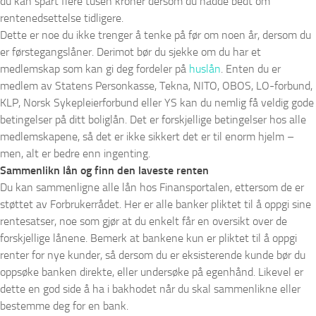
du kan spart flere tusen kroner dersom du hadde bedt om
rentenedsettelse tidligere.
Dette er noe du ikke trenger å tenke på før om noen år, dersom du
er førstegangslåner. Derimot bør du sjekke om du har et
medlemskap som kan gi deg fordeler på
huslån
. Enten du er
medlem av Statens Personkasse, Tekna, NITO, OBOS, LO-forbund,
KLP, Norsk Sykepleierforbund eller YS kan du nemlig få veldig gode
betingelser på ditt boliglån. Det er forskjellige betingelser hos alle
medlemskapene, så det er ikke sikkert det er til enorm hjelm –
men, alt er bedre enn ingenting.
Sammenlikn lån og finn den laveste renten
Du kan sammenligne alle lån hos Finansportalen, ettersom de er
støttet av Forbrukerrådet. Her er alle banker pliktet til å oppgi sine
rentesatser, noe som gjør at du enkelt får en oversikt over de
forskjellige lånene. Bemerk at bankene kun er pliktet til å oppgi
renter for nye kunder, så dersom du er eksisterende kunde bør du
oppsøke banken direkte, eller undersøke på egenhånd. Likevel er
dette en god side å ha i bakhodet når du skal sammenlikne eller
bestemme deg for en bank.