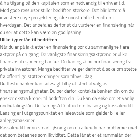
å ha tilgang på den kapitalen som er nødvendig til enhver tid.
Med gode ressurser stiller bedriften sterkere. Det blir lettere å
investere i nye prosjekter og ikke minst drifte bedriften i
hverdagen. Det anbefales derfor at du vurderer en finansiering når
du ser at dette kan være en god løsning.
Ulike typer lån til bedriften
Når du er på jakt etter en finansiering bør du sammenligne flere
aktører på en gang. De vanligste finansieringsaktørene er ulike
finansinstitusjoner og banker. Du kan også be om finansiering fra
private investorer. Mange bedrifter velger derimot å søke om støtte
fra offentlige støtteordninger som tilbys i dag.
De fleste banker kan selvsagt tilby et stort utvalg av
finansieringsmuligheter. Du bør derfor kontakte banken din om du
ønsker ekstra kroner til bedriften din. Du kan da søke om et vanlig
nedbetalingslån. Du kan også få tilbud om leasing og kassakreditt.
Leasing er i utgangspunktet en leieavtale som gjelder bil eller
anleggsmaskiner.
Kassakreditt er en smart løsning om du allerede har problemer med
det som betegnes som likviditet. Dette lånet er et rammelån der