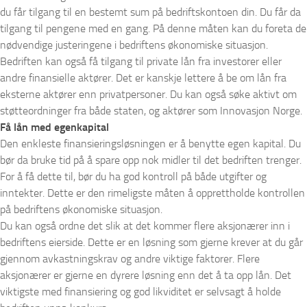
du får tilgang til en bestemt sum på bedriftskontoen din. Du får da
tilgang til pengene med en gang. På denne måten kan du foreta de
nødvendige justeringene i bedriftens økonomiske situasjon.
Bedriften kan også få tilgang til private lån fra investorer eller
andre finansielle aktører. Det er kanskje lettere å be om lån fra
eksterne aktører enn privatpersoner. Du kan også søke aktivt om
støtteordninger fra både staten, og aktører som Innovasjon Norge.
Få lån med egenkapital
Den enkleste finansieringsløsningen er å benytte egen kapital. Du
bør da bruke tid på å spare opp nok midler til det bedriften trenger.
For å få dette til, bør du ha god kontroll på både utgifter og
inntekter. Dette er den rimeligste måten å opprettholde kontrollen
på bedriftens økonomiske situasjon.
Du kan også ordne det slik at det kommer flere aksjonærer inn i
bedriftens eierside. Dette er en løsning som gjerne krever at du går
gjennom avkastningskrav og andre viktige faktorer. Flere
aksjonærer er gjerne en dyrere løsning enn det å ta opp lån. Det
viktigste med finansiering og god likviditet er selvsagt å holde