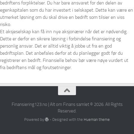
bedriftens forpliktelser. Du har bare ansvaret for den delen av
egenkapitalen som du har investert i selskapet. Dette kan være en
utmerket løsning om du skal drive en bedrift som tilsier en viss
risiko.
Et aksjeselskap kan få inn nye aksjonærer når det er nødvendig.
Dette er derfor en sikrere løsning i forbindelse finansiering og
personlig ansvar. Det er alltid viktig å jobbe ut fra en god
bedriftsplan. Det anbefales derfor at du planlegger godt før du
registrerer en bedrift. Finansielle behov bør være nøye vurdert ut
fra bedriftens mål og forutsetninger.
Finansiering123.no | Alt om Finans samlet © 2026. All Rights
Reserved.
Powered by
- Designed with the
Hueman theme