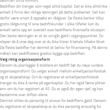
bedriften unna konkurs.
Bedriften din trenger som regel alltid kapital. Det er ikke alltid like
enkelt å finne den riktige løsningen på dette problemet. Det kan
derfor være smart å oppsøke en rådgiver. De fleste banker tilbyr
gratis rådgivning til sine bedriftskunder. I slike tilfeller kan du
enkelt sette opp en oversikt over bedriftens finansielle situasjon.
Den beste løsningen er at du unngår gjeld i utgangspunktet. Du
slipper da å uroe deg over at du ikke klarer å betale tilbake lånet.
De fleste bedrifter har derimot et behov for finansiering. På denne
måten kan bedriftseiere gradvis bygge opp bedriften.
Velg riktig organisasjonsform
Dersom du planlegger å etablere en bedrift bør du nøye vurdere
organisasjonsform. Du velger enkelt mellom enkeltpersonforetak
og et aksjeselskap. Om du registrerer et enkeltpersonforetak
trenger du ikke å tenke på egenkapital. Du har også færre plikter
enn om du har registrert et AS. Du er også din egen sjef, og kan
bestemme over driften alene.
Derimot stilles du personlig til ansvar for bedriftens gjeld. Dersom
du registrerer et aksjeselskap er du ikke personlig ansvarlig for