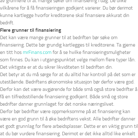
av grunnene til at mange søker om finansiering i dag. De ulike
vilkårene for å få finansieringen godkjent varierer. Du bør derimot
kunne kartlegge hvorfor kreditorene skal finansiere akkurat din
bedrift.
Flere grunner til finansiering
Det kan være mange grunner til at bedriften bør søke om
finansiering. Dette bør grundig kartlegges til kreditorene. Ta gjerne
en titt hos
mrFinans.com
for å se hvilke finansieringsmuligheter
som finnes. Du kan i utgangspunktet velge mellom flere typer lån.
Det viktigste er at du sikrer likviditeten til bedriften din.
Det betyr at du må sørge for at du alltid har kontroll på det som er
utestående. Bedriftens økonomiske situasjon bør derfor være god.
Derfor kan det være avgjørende for både små også store bedrifter å
få en tilfredsstillende finansiering godkjent. Både små og store
bedrifter danner grunnlaget for det norske næringslivet.
Derfor bør bedrifter være oppmerksomme på at finansiering kan
være en god grunn til å øke bedriftens vekst. Alle bedrifter danner
et godt grunnlag for flere arbeidsplasser. Dette er en viktig grunn til
at du bør vurdere finansiering. Derimot er det ikke alltid like enkelt