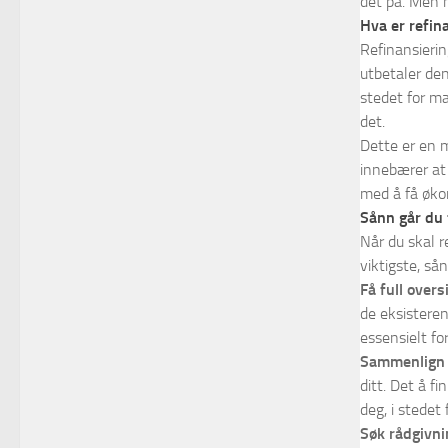
det på. Men h
Hva er refin
Refinansierin
utbetaler den
stedet for ma
det.
Dette er en m
innebærer at 
med å få økon
Sånn går du f
Når du skal r
viktigste, sån
Få full over
de eksisteren
essensielt fo
Sammenlign f
ditt. Det å f
deg, i stedet
Søk rådgivni