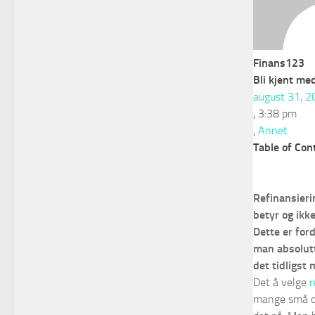
Finans123
Bli kjent me
august 31, 2
,
3:38 pm
,
Annet
Table of Con
Refinansieri
betyr og ikke
Dette er for
man absolutt
det tidligst
Det å velge
r
mange små og