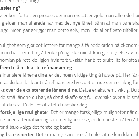
va er det egentlig?
ansiering?
g er kort fortalt en prosess der man erstatter gjeld man allerede ha
 gjelden man allerede har med det nye lånet, sånn at man bare skal f
nge. Noen ganger gjør man dette selv, men i de aller fleste tilfelle
ulighet som gjør det lettere for mange å få bede orden på økonomien
man har færre ting å tenke på og ikke minst kan gi en følelse av m
omien på rett kjøl igjen hvis forbrukslån har blitt brukt litt for ofte
rem til å bli klar til refinansiering
efinansiere lånene dine, er det noen viktige ting å huske på. Her får d
n at du kan bli klar til å refinansiere hvis det er noe som er riktig for
sikt over de eksisterende lånene dine
. Dette er ekstremt viktig. Du 
de små lånene du har, så det å skaffe seg full oversikt over alle små
r at du skal få det resultatet du ønsker deg.
orskjellige muligheter
. Det er mange forskjellige muligheter når du
inne noen alternativer og sammenligne disse, er den beste måten å fi
 for å bare velge det første og beste.
ng fra eksperter
. Det er mange som liker å tenke at de kan klare a