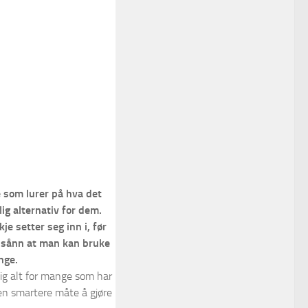
e som lurer på hva det
lig alternativ for dem.
e setter seg inn i, før
, sånn at man kan bruke
nge.
ig alt for mange som har
en smartere måte å gjøre