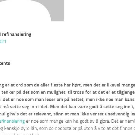
d refinansiering
021
tents
ng er et ord som de aller fleste har hørt, men det er likevel mang
 tenker på det som en mulighet, til tross for at det er et tilgjenge
di det er noe som man leser om på nettet, men ikke noe man kanskj
 må sette seg inn i det. Men det kan være godt å sette seg inn i
 mulig hvis det er relevant, sånn at man ikke venter unødvendig le
efinansiering
er noe som mange kan ha godt av å gjøre. Det er neml
 kanskje dyre lån, som de nedbetaler på uten å vite at det finnes 