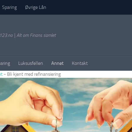
Sparing
Øvrige Lån
g123.no | Alt om Finans samlet
aring
Luksusfellen
Annet
Kontakt
et
-
Bli kjent med refinansiering