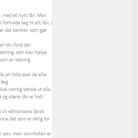
r, med et nytt lån. Man
orholde seg til ett lån, i
r er det banken som gjør
 sin, fordi det
estring, som kan hjelpe
 som en løsning.
u en liste over de aller
 deg.
skal nemlig betale ut alle
 og større lån er helt
 vil refinansiere lånet
nne det som er riktig for
lt selv, men sannheten er